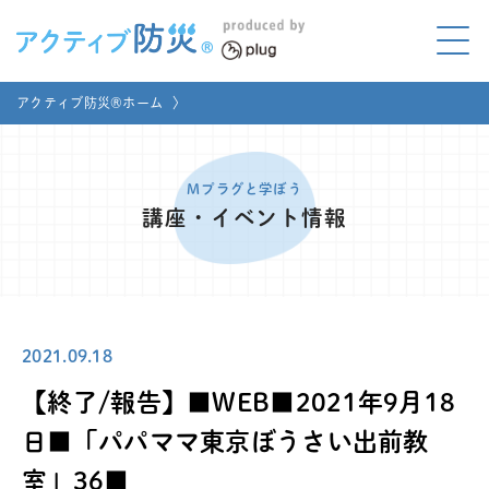
アクティブ防災とは?
アクティブ防災®ホーム
〉
ABOUT
Mプラグと学ぼう
LEARNING
Mプラグと学ぼう
講座・イベント情報
家庭でやってみよう
LET'S TRY
コラボ事例
COLLABORATION
2021.09.18
メディア掲載
MEDIA
【終了/報告】■WEB■2021年9月18
講座のご依頼
取材お申し込み
日■「パパママ東京ぼうさい出前教
室」36■
お問い合わせ
運営団体