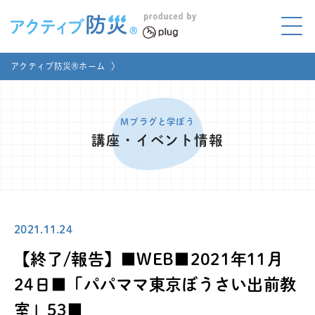
アクティブ防災とは?
アクティブ防災®ホーム
〉
ABOUT
Mプラグと学ぼう
LEARNING
Mプラグと学ぼう
講座・イベント情報
家庭でやってみよう
LET'S TRY
コラボ事例
COLLABORATION
2021.11.24
メディア掲載
MEDIA
【終了/報告】■WEB■2021年11月
講座のご依頼
取材お申し込み
24日■「パパママ東京ぼうさい出前教
室」53■
お問い合わせ
運営団体