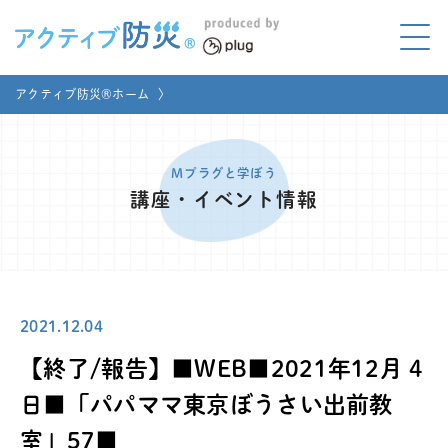
アクティブ防災とは?
アクティブ防災®ホーム
〉
ABOUT
Mプラグと学ぼう
LEARNING
Mプラグと学ぼう
講座・イベント情報
家庭でやってみよう
LET'S TRY
コラボ事例
COLLABORATION
2021.12.04
メディア掲載
MEDIA
【終了/報告】■WEB■2021年12月 4
講座のご依頼
取材お申し込み
日■「パパママ東京ぼうさい出前教
室」57■
お問い合わせ
運営団体