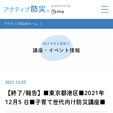
アクティブ防災とは?
アクティブ防災®ホーム
〉
ABOUT
Mプラグと学ぼう
LEARNING
Mプラグと学ぼう
講座・イベント情報
家庭でやってみよう
LET'S TRY
コラボ事例
COLLABORATION
2021.12.05
メディア掲載
MEDIA
【終了/報告】■東京都港区■2021年
講座のご依頼
取材お申し込み
12月5 日■子育て世代向け防災講座■
お問い合わせ
運営団体