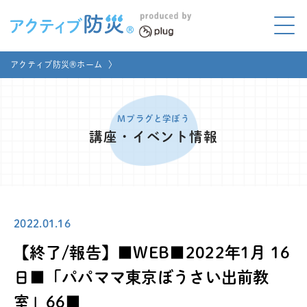
アクティブ防災とは?
アクティブ防災®ホーム
〉
ABOUT
Mプラグと学ぼう
LEARNING
Mプラグと学ぼう
講座・イベント情報
家庭でやってみよう
LET'S TRY
コラボ事例
COLLABORATION
2022.01.16
メディア掲載
MEDIA
【終了/報告】■WEB■2022年1月 16
講座のご依頼
取材お申し込み
日■「パパママ東京ぼうさい出前教
室」66■
お問い合わせ
運営団体