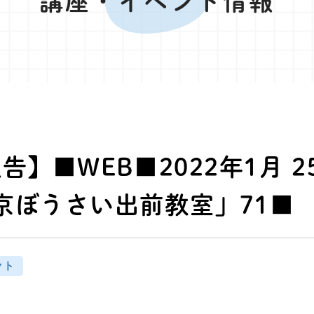
講座・イベント情報
告】■WEB■2022年1月 
京ぼうさい出前教室」71■
ント