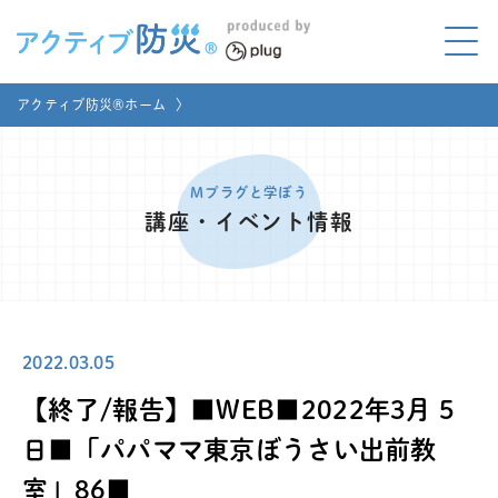
アクティブ防災とは?
アクティブ防災®ホーム
〉
ABOUT
Mプラグと学ぼう
LEARNING
Mプラグと学ぼう
講座・イベント情報
家庭でやってみよう
LET'S TRY
コラボ事例
COLLABORATION
2022.03.05
メディア掲載
MEDIA
【終了/報告】■WEB■2022年3月 5
講座のご依頼
取材お申し込み
日■「パパママ東京ぼうさい出前教
室」86■
お問い合わせ
運営団体