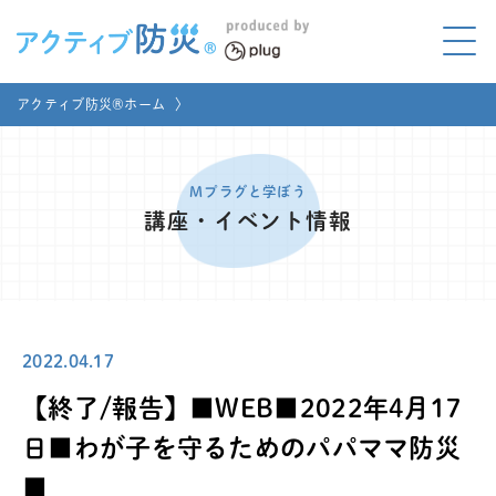
アクティブ防災とは?
アクティブ防災®ホーム
〉
ABOUT
Mプラグと学ぼう
LEARNING
Mプラグと学ぼう
講座・イベント情報
家庭でやってみよう
LET'S TRY
コラボ事例
COLLABORATION
2022.04.17
メディア掲載
MEDIA
【終了/報告】■WEB■2022年4月17
講座のご依頼
取材お申し込み
日■わが子を守るためのパパママ防災
■
お問い合わせ
運営団体