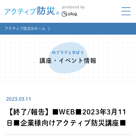
アクティブ防災とは?
アクティブ防災®ホーム
〉
ABOUT
Mプラグと学ぼう
LEARNING
Mプラグと学ぼう
講座・イベント情報
家庭でやってみよう
LET'S TRY
コラボ事例
COLLABORATION
2023.03.11
メディア掲載
MEDIA
【終了/報告】■WEB■2023年3月11
講座のご依頼
取材お申し込み
日■企業様向けアクティブ防災講座■
お問い合わせ
運営団体