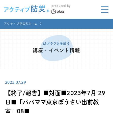
アクティブ防災とは?
アクティブ防災®ホーム
〉
ABOUT
Mプラグと学ぼう
LEARNING
Mプラグと学ぼう
講座・イベント情報
家庭でやってみよう
LET'S TRY
コラボ事例
COLLABORATION
2023.07.29
メディア掲載
MEDIA
【終了/報告】■対面■2023年7月 29
講座のご依頼
取材お申し込み
日■「パパママ東京ぼうさい出前教
室」08■
お問い合わせ
運営団体