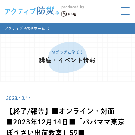
アクティブ防災とは?
アクティブ防災®ホーム
〉
ABOUT
Mプラグと学ぼう
LEARNING
Mプラグと学ぼう
講座・イベント情報
家庭でやってみよう
LET'S TRY
コラボ事例
COLLABORATION
2023.12.14
メディア掲載
MEDIA
【終了/報告】■オンライン・対面
講座のご依頼
取材お申し込み
■2023年12月14日■「パパママ東京
ぼうさい出前教室」59■
お問い合わせ
運営団体