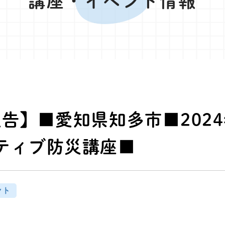
講座・イベント情報
告】■愛知県知多市■2024
ティブ防災講座■
ント