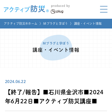
アクティブ防災とは?
アクティブ防災®ホーム
〉
Mプラグと学ぼう
〉
講座・イベント情報
ABOUT
Mプラグと学ぼう
LEARNING
Mプラグと学ぼう
講座・イベント情報
家庭でやってみよう
LET'S TRY
コラボ事例
COLLABORATION
2024.06.22
メディア掲載
MEDIA
【終了/報告】■石川県金沢市■2024
講座のご依頼
取材お申し込み
年6月22日■アクティブ防災講座■
お問い合わせ
運営団体