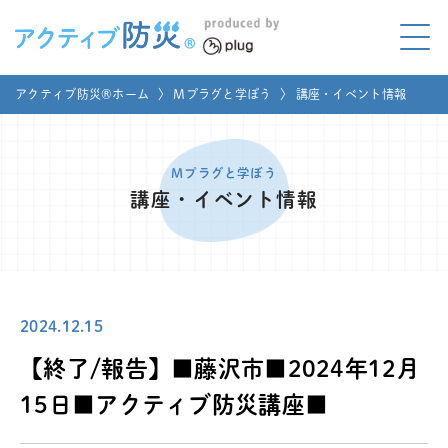
アクティブ防災とは?
アクティブ防災®ホーム
〉
Mプラグと学ぼう
〉
講座・イベント情報
ABOUT
Mプラグと学ぼう
LEARNING
Mプラグと学ぼう
講座・イベント情報
家庭でやってみよう
LET'S TRY
コラボ事例
COLLABORATION
2024.12.15
メディア掲載
MEDIA
【終了/報告】■藤沢市■2024年12月
講座のご依頼
取材お申し込み
15日■アクティブ防災講座■
お問い合わせ
運営団体