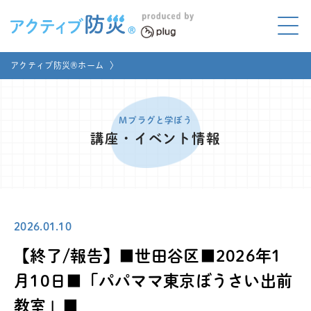
アクティブ防災とは?
アクティブ防災®ホーム
〉
ABOUT
Mプラグと学ぼう
LEARNING
Mプラグと学ぼう
講座・イベント情報
家庭でやってみよう
LET'S TRY
コラボ事例
COLLABORATION
2026.01.10
メディア掲載
MEDIA
【終了/報告】■世田谷区■2026年1
講座のご依頼
取材お申し込み
月10日■「パパママ東京ぼうさい出前
教室」■
お問い合わせ
運営団体