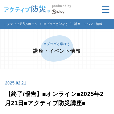
アクティブ防災とは?
アクティブ防災®ホーム
〉
Mプラグと学ぼう
〉
講座・イベント情報
ABOUT
Mプラグと学ぼう
LEARNING
Mプラグと学ぼう
講座・イベント情報
家庭でやってみよう
LET'S TRY
コラボ事例
COLLABORATION
2025.02.21
メディア掲載
MEDIA
【終了/報告】■オンライン■2025年2
講座のご依頼
取材お申し込み
月21日■アクティブ防災講座■
お問い合わせ
運営団体