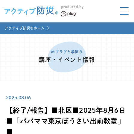
アクティブ防災とは?
アクティブ防災®ホーム
〉
ABOUT
Mプラグと学ぼう
LEARNING
Mプラグと学ぼう
講座・イベント情報
家庭でやってみよう
LET'S TRY
コラボ事例
COLLABORATION
2025.08.06
メディア掲載
MEDIA
【終了/報告】■北区■2025年8月6日
講座のご依頼
取材お申し込み
■「パパママ東京ぼうさい出前教室」
■
お問い合わせ
運営団体