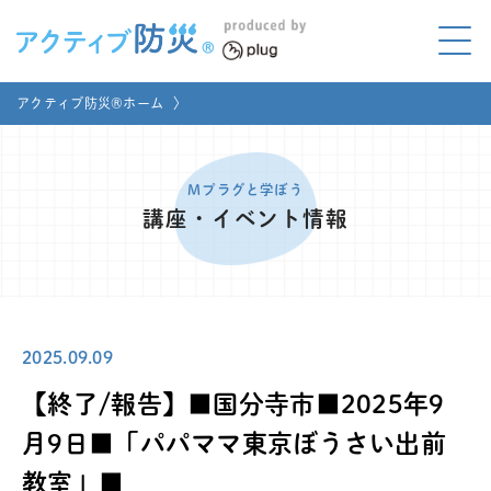
アクティブ防災とは?
アクティブ防災®ホーム
〉
ABOUT
Mプラグと学ぼう
LEARNING
Mプラグと学ぼう
講座・イベント情報
家庭でやってみよう
LET'S TRY
コラボ事例
COLLABORATION
2025.09.09
メディア掲載
MEDIA
【終了/報告】■国分寺市■2025年9
講座のご依頼
取材お申し込み
月9日■「パパママ東京ぼうさい出前
教室」■
お問い合わせ
運営団体