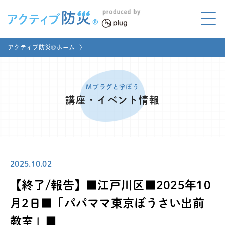
アクティブ防災とは?
アクティブ防災®ホーム
〉
ABOUT
Mプラグと学ぼう
LEARNING
Mプラグと学ぼう
講座・イベント情報
家庭でやってみよう
LET'S TRY
コラボ事例
COLLABORATION
2025.10.02
メディア掲載
MEDIA
【終了/報告】■江戸川区■2025年10
講座のご依頼
取材お申し込み
月2日■「パパママ東京ぼうさい出前
教室」■
お問い合わせ
運営団体