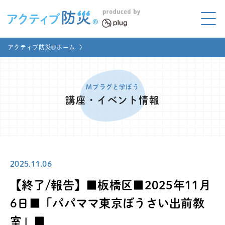
アクティブ防災とは?
アクティブ防災®ホーム
〉
ABOUT
Mプラグと学ぼう
LEARNING
Mプラグと学ぼう
講座・イベント情報
家庭でやってみよう
LET'S TRY
コラボ事例
COLLABORATION
2025.11.06
メディア掲載
MEDIA
【終了/報告】■板橋区■2025年11月
講座のご依頼
取材お申し込み
6日■「パパママ東京ぼうさい出前教
室」■
お問い合わせ
運営団体