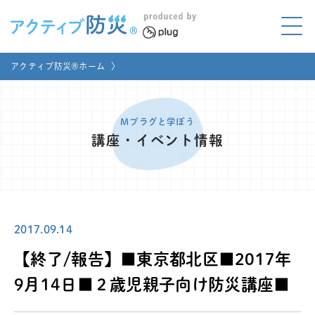
アクティブ防災とは?
アクティブ防災®ホーム
〉
ABOUT
Mプラグと学ぼう
LEARNING
Mプラグと学ぼう
講座・イベント情報
家庭でやってみよう
LET'S TRY
コラボ事例
COLLABORATION
2017.09.14
メディア掲載
MEDIA
【終了/報告】■東京都北区■2017年
講座のご依頼
取材お申し込み
9月14日■２歳児親子向け防災講座■
お問い合わせ
運営団体