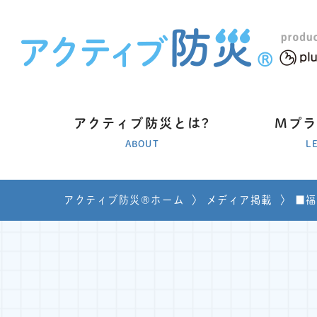
アクティブ防災とは?
Mプ
ABOUT
L
アクティブ防災®ホーム
〉
メディア掲載
〉
■福