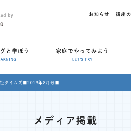
お知らせ
講座
ラグと学ぼう
家庭でやってみよう
EARNING
LET'S TRY
祉タイムズ■2019年8月号■
メディア掲載