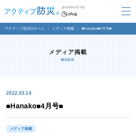
アクティブ防災とは?
アクティブ防災®ホーム
〉
メディア掲載
〉
■Hanako■4月号■
ABOUT
Mプラグと学ぼう
メディア掲載
LEARNING
MEDIA
家庭でやってみよう
LET'S TRY
コラボ事例
COLLABORATION
2022.03.14
メディア掲載
■Hanako■4月号■
MEDIA
講座のご依頼
取材お申し込み
メディア掲載
お問い合わせ
運営団体