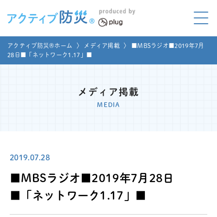
アクティブ防災とは?
アクティブ防災®ホーム
〉
メディア掲載
〉
■MBSラジオ■2019年7月
ABOUT
28日■「ネットワーク1.17」■
Mプラグと学ぼう
LEARNING
メディア掲載
家庭でやってみよう
MEDIA
LET'S TRY
コラボ事例
COLLABORATION
2019.07.28
メディア掲載
MEDIA
■MBSラジオ■2019年7月28日
講座のご依頼
取材お申し込み
■「ネットワーク1.17」■
お問い合わせ
運営団体