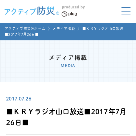
アクティブ防災とは?
アクティブ防災®ホーム
〉
メディア掲載
〉
■ＫＲＹラジオ山口放送
ABOUT
■2017年7月26日■
Mプラグと学ぼう
LEARNING
メディア掲載
家庭でやってみよう
MEDIA
LET'S TRY
コラボ事例
COLLABORATION
2017.07.26
メディア掲載
MEDIA
■ＫＲＹラジオ山口放送■2017年7月
講座のご依頼
取材お申し込み
26日■
お問い合わせ
運営団体