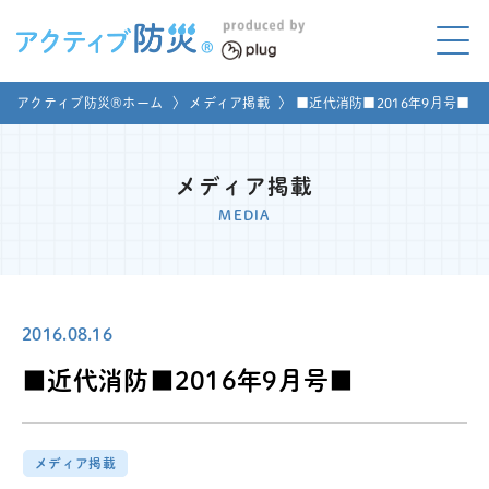
アクティブ防災とは?
アクティブ防災®ホーム
〉
メディア掲載
〉
■近代消防■2016年9月号■
ABOUT
Mプラグと学ぼう
LEARNING
メディア掲載
MEDIA
家庭でやってみよう
LET'S TRY
コラボ事例
COLLABORATION
2016.08.16
メディア掲載
■近代消防■2016年9月号■
MEDIA
講座のご依頼
取材お申し込み
メディア掲載
お問い合わせ
運営団体