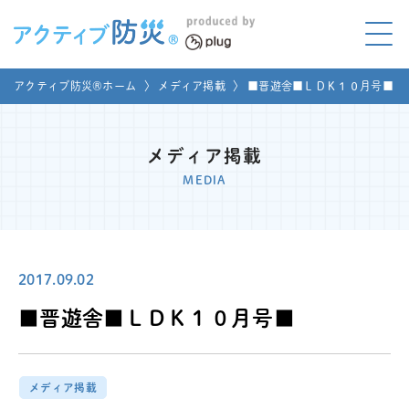
アクティブ防災とは?
アクティブ防災®ホーム
〉
メディア掲載
〉
■晋遊舎■ＬＤＫ１０月号■
ABOUT
Mプラグと学ぼう
LEARNING
メディア掲載
MEDIA
家庭でやってみよう
LET'S TRY
コラボ事例
COLLABORATION
2017.09.02
メディア掲載
■晋遊舎■ＬＤＫ１０月号■
MEDIA
講座のご依頼
取材お申し込み
メディア掲載
お問い合わせ
運営団体