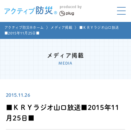
アクティブ防災とは?
アクティブ防災®ホーム
〉
メディア掲載
〉
■ＫＲＹラジオ山口放送
ABOUT
■2015年11月25日■
Mプラグと学ぼう
LEARNING
メディア掲載
家庭でやってみよう
MEDIA
LET'S TRY
コラボ事例
COLLABORATION
2015.11.26
メディア掲載
MEDIA
■ＫＲＹラジオ山口放送■2015年11
講座のご依頼
取材お申し込み
月25日■
お問い合わせ
運営団体