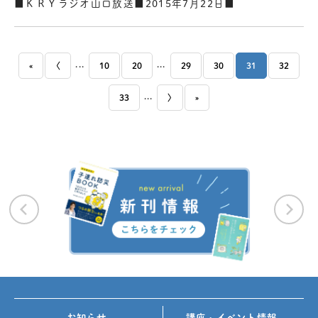
■ＫＲＹラジオ山口放送■2015年7月22日■
...
...
«
〈
10
20
29
30
31
32
...
33
〉
»
お知らせ
講座・イベント情報