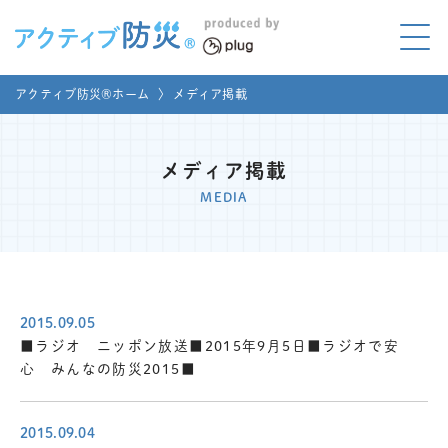
アクティブ防災とは?
アクティブ防災®ホーム
〉
メディア掲載
ABOUT
Mプラグと学ぼう
LEARNING
メディア掲載
MEDIA
家庭でやってみよう
LET'S TRY
コラボ事例
COLLABORATION
2015.09.05
メディア掲載
■ラジオ ニッポン放送■2015年9月5日■ラジオで安
MEDIA
心 みんなの防災2015■
講座のご依頼
取材お申し込み
2015.09.04
お問い合わせ
運営団体