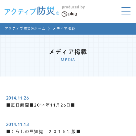
アクティブ防災とは?
アクティブ防災®ホーム
〉
メディア掲載
ABOUT
Mプラグと学ぼう
LEARNING
メディア掲載
MEDIA
家庭でやってみよう
LET'S TRY
コラボ事例
COLLABORATION
2014.11.26
メディア掲載
■毎日新聞■2014年11月26日■
MEDIA
講座のご依頼
取材お申し込み
2014.11.13
■くらしの豆知識 ２０１５年版■
お問い合わせ
運営団体