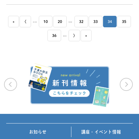
...
...
«
〈
10
20
32
33
34
35
...
36
〉
»
お知らせ
講座・イベント情報