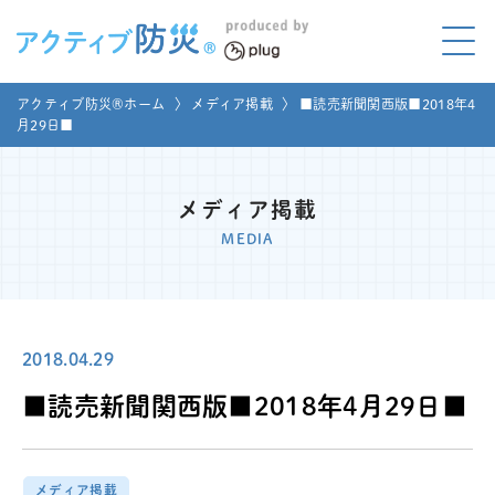
アクティブ防災とは?
アクティブ防災®ホーム
〉
メディア掲載
〉
■読売新聞関西版■2018年4
ABOUT
月29日■
Mプラグと学ぼう
LEARNING
メディア掲載
家庭でやってみよう
MEDIA
LET'S TRY
コラボ事例
COLLABORATION
2018.04.29
メディア掲載
MEDIA
■読売新聞関西版■2018年4月29日■
講座のご依頼
取材お申し込み
お問い合わせ
運営団体
メディア掲載