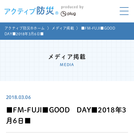
アクティブ防災とは?
アクティブ防災®ホーム
〉
メディア掲載
〉
■FM-FUJI■GOOD
ABOUT
DAY■2018年3月6日■
Mプラグと学ぼう
LEARNING
メディア掲載
家庭でやってみよう
MEDIA
LET'S TRY
コラボ事例
COLLABORATION
2018.03.06
メディア掲載
MEDIA
■FM-FUJI■GOOD DAY■2018年3
講座のご依頼
取材お申し込み
月6日■
お問い合わせ
運営団体