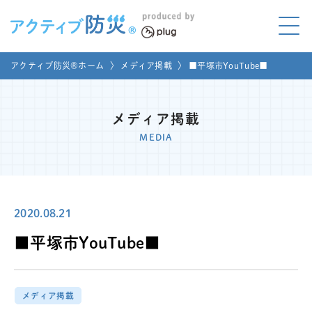
アクティブ防災とは?
アクティブ防災®ホーム
〉
メディア掲載
〉
■平塚市YouTube■
ABOUT
Mプラグと学ぼう
LEARNING
メディア掲載
MEDIA
家庭でやってみよう
LET'S TRY
コラボ事例
COLLABORATION
2020.08.21
メディア掲載
■平塚市YouTube■
MEDIA
講座のご依頼
取材お申し込み
メディア掲載
お問い合わせ
運営団体