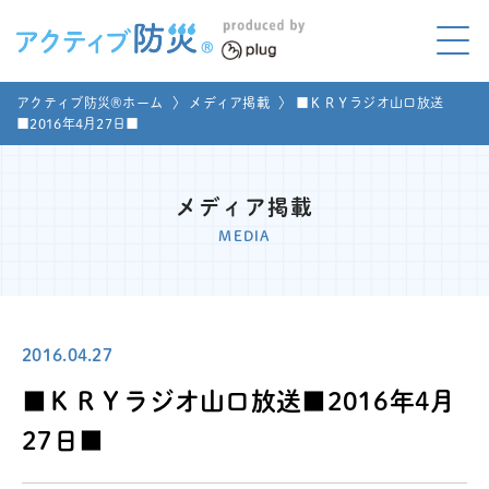
アクティブ防災とは?
アクティブ防災®ホーム
〉
メディア掲載
〉
■ＫＲＹラジオ山口放送
ABOUT
■2016年4月27日■
Mプラグと学ぼう
LEARNING
メディア掲載
家庭でやってみよう
MEDIA
LET'S TRY
コラボ事例
COLLABORATION
2016.04.27
メディア掲載
MEDIA
■ＫＲＹラジオ山口放送■2016年4月
講座のご依頼
取材お申し込み
27日■
お問い合わせ
運営団体