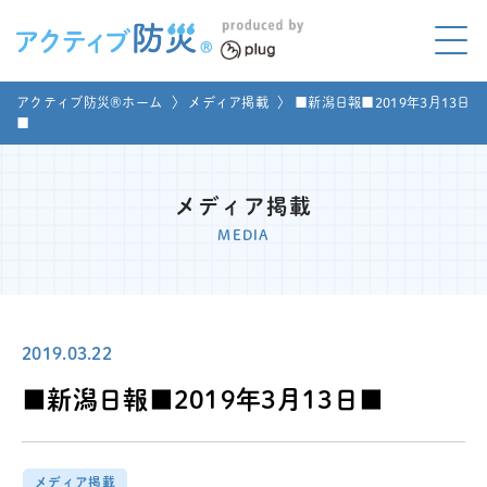
アクティブ防災とは?
アクティブ防災®ホーム
〉
メディア掲載
〉
■新潟日報■2019年3月13日
ABOUT
■
Mプラグと学ぼう
LEARNING
メディア掲載
家庭でやってみよう
MEDIA
LET'S TRY
コラボ事例
COLLABORATION
2019.03.22
メディア掲載
MEDIA
■新潟日報■2019年3月13日■
講座のご依頼
取材お申し込み
お問い合わせ
運営団体
メディア掲載