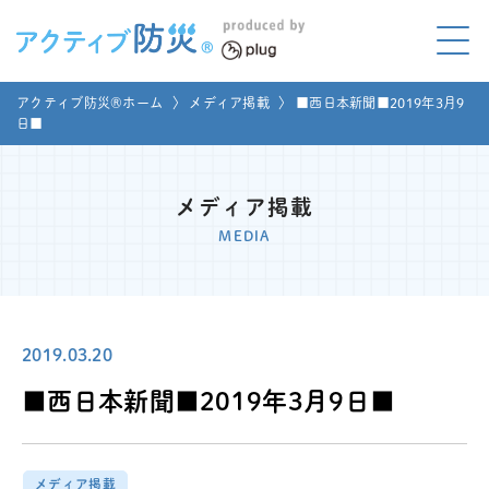
アクティブ防災とは?
アクティブ防災®ホーム
〉
メディア掲載
〉
■西日本新聞■2019年3月9
ABOUT
日■
Mプラグと学ぼう
LEARNING
メディア掲載
家庭でやってみよう
MEDIA
LET'S TRY
コラボ事例
COLLABORATION
2019.03.20
メディア掲載
MEDIA
■西日本新聞■2019年3月9日■
講座のご依頼
取材お申し込み
お問い合わせ
運営団体
メディア掲載