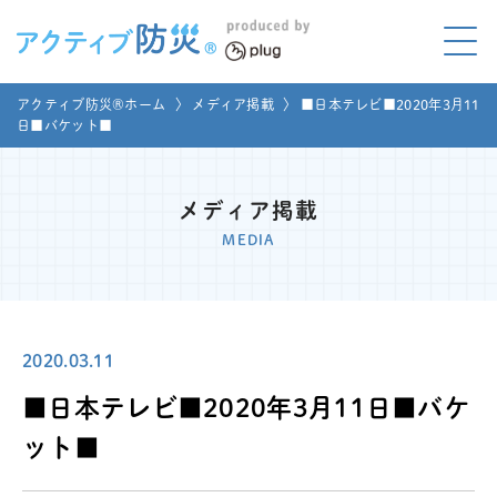
アクティブ防災とは?
アクティブ防災®ホーム
〉
メディア掲載
〉
■日本テレビ■2020年3月11
ABOUT
日■バケット■
Mプラグと学ぼう
LEARNING
メディア掲載
家庭でやってみよう
MEDIA
LET'S TRY
コラボ事例
COLLABORATION
2020.03.11
メディア掲載
MEDIA
■日本テレビ■2020年3月11日■バケ
講座のご依頼
取材お申し込み
ット■
お問い合わせ
運営団体