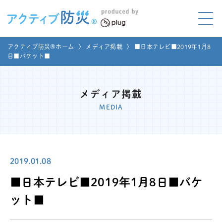
アクティブ防災とは?
アクティブ防災®ホーム
〉
メディア掲載
〉
■日本テレビ■2019年1月8
ABOUT
日■バケット■
Mプラグと学ぼう
LEARNING
メディア掲載
家庭でやってみよう
MEDIA
LET'S TRY
コラボ事例
COLLABORATION
2019.01.08
メディア掲載
MEDIA
■日本テレビ■2019年1月8日■バケ
講座のご依頼
取材お申し込み
ット■
お問い合わせ
運営団体