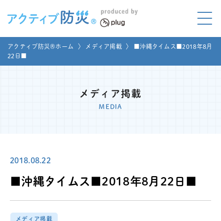
アクティブ防災とは?
アクティブ防災®ホーム
〉
メディア掲載
〉
■沖縄タイムス■2018年8月
ABOUT
22日■
Mプラグと学ぼう
LEARNING
メディア掲載
家庭でやってみよう
MEDIA
LET'S TRY
コラボ事例
COLLABORATION
2018.08.22
メディア掲載
MEDIA
■沖縄タイムス■2018年8月22日■
講座のご依頼
取材お申し込み
お問い合わせ
運営団体
メディア掲載