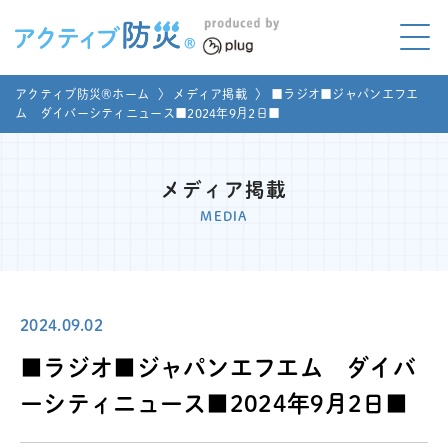
アクティブ防災とは?
アクティブ防災®ホーム
〉
メディア掲載
〉
■ラジオ■ジャパンエフエ
ABOUT
ム ダイバーシティニュース■2024年9月2日■
Mプラグと学ぼう
LEARNING
メディア掲載
家庭でやってみよう
MEDIA
LET'S TRY
コラボ事例
COLLABORATION
2024.09.02
メディア掲載
MEDIA
■ラジオ■ジャパンエフエム ダイバ
講座のご依頼
取材お申し込み
ーシティニュース■2024年9月2日■
お問い合わせ
運営団体