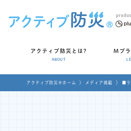
アクティブ防災とは?
Mプ
ABOUT
L
アクティブ防災®ホーム
〉
メディア掲載
〉
■ラ