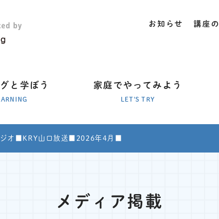
お知らせ
講座
ラグと学ぼう
家庭でやってみよう
EARNING
LET'S TRY
ジオ■KRY山口放送■2026年4月■
メディア掲載