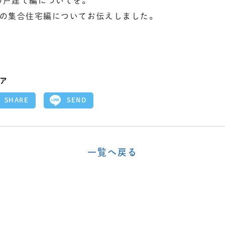
の戸建て編についてを。
難の集合住宅編についてお伝えしました。
ア
SEND
SHARE
一覧へ戻る
〈