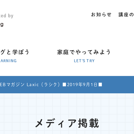
お知らせ
講座
ラグと学ぼう
家庭でやってみよう
EARNING
LET'S TRY
EBマガジン Laxic（ラシク）■2019年9月1日■
メディア掲載