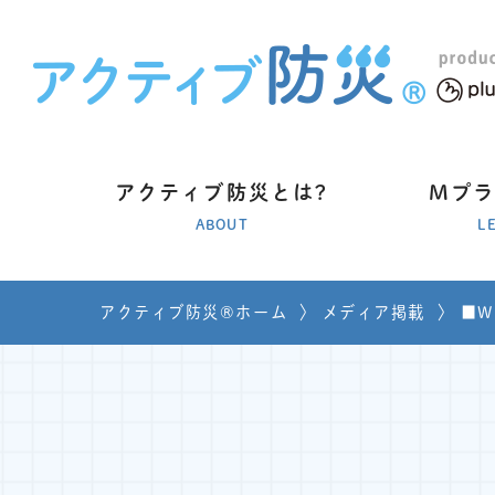
アクティブ防災とは?
Mプ
ABOUT
L
アクティブ防災®ホーム
〉
メディア掲載
〉
■W