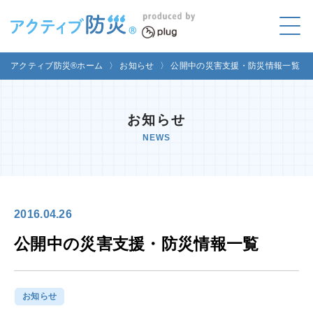
アクティブ防災とは?
アクティブ防災®ホーム
〉
お知らせ
〉
公開中の災害支援・防災情報一覧
ABOUT
Mプラグと学ぼう
お知らせ
LEARNING
NEWS
家庭でやってみよう
LET'S TRY
コラボ事例
COLLABORATION
2016.04.26
メディア掲載
公開中の災害支援・防災情報一覧
MEDIA
講座のご依頼
取材お申し込み
お知らせ
お問い合わせ
運営団体