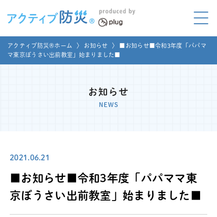
アクティブ防災とは?
アクティブ防災®ホーム
〉
お知らせ
〉
■お知らせ■令和3年度「パパマ
ABOUT
マ東京ぼうさい出前教室」始まりました■
Mプラグと学ぼう
LEARNING
お知らせ
家庭でやってみよう
NEWS
LET'S TRY
コラボ事例
COLLABORATION
2021.06.21
メディア掲載
MEDIA
■お知らせ■令和3年度「パパママ東
講座のご依頼
取材お申し込み
京ぼうさい出前教室」始まりました■
お問い合わせ
運営団体