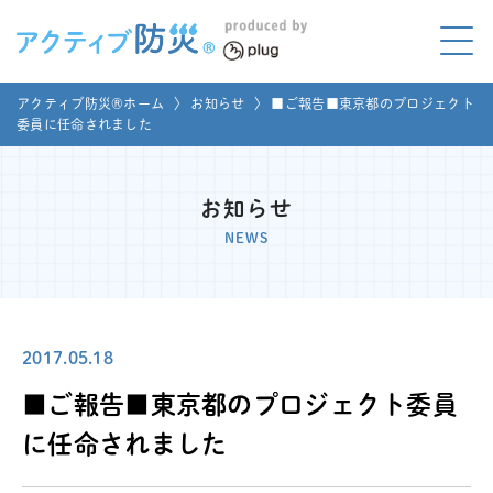
アクティブ防災とは?
アクティブ防災®ホーム
〉
お知らせ
〉
■ご報告■東京都のプロジェクト
ABOUT
委員に任命されました
Mプラグと学ぼう
LEARNING
お知らせ
家庭でやってみよう
NEWS
LET'S TRY
コラボ事例
COLLABORATION
2017.05.18
メディア掲載
MEDIA
■ご報告■東京都のプロジェクト委員
講座のご依頼
取材お申し込み
に任命されました
お問い合わせ
運営団体