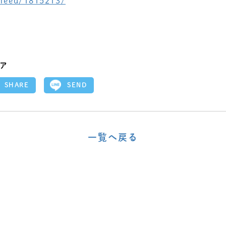
p/feed/1815213/
ア
SEND
SHARE
一覧へ戻る
〈