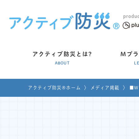
アクティブ防災とは?
Mプ
ABOUT
L
アクティブ防災®ホーム
〉
メディア掲載
〉
■W