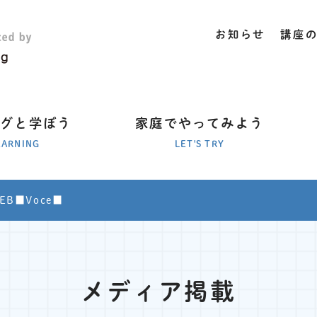
お知らせ
講座
ラグと学ぼう
家庭でやってみよう
EARNING
LET'S TRY
EB■Voce■
メディア掲載