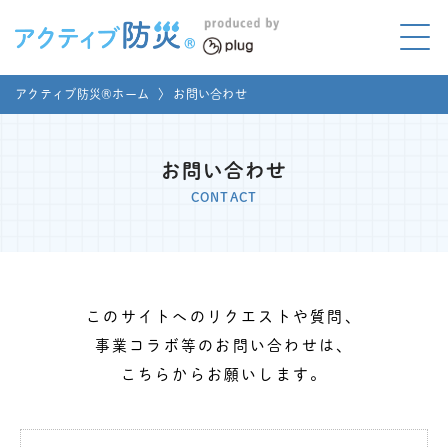
アクティブ防災とは?
アクティブ防災®ホーム
〉
お問い合わせ
ABOUT
Mプラグと学ぼう
LEARNING
お問い合わせ
CONTACT
家庭でやってみよう
LET'S TRY
コラボ事例
COLLABORATION
このサイトへのリクエストや質問、
メディア掲載
事業コラボ等のお問い合わせは、
MEDIA
こちらからお願いします。
講座のご依頼
取材お申し込み
お問い合わせ
運営団体