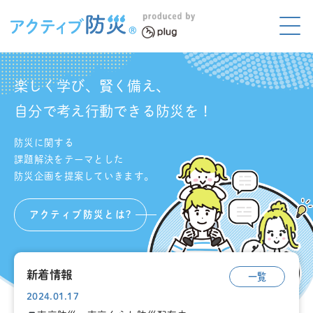
アクティブ防災とは?
ABOUT
楽しく学び、賢く備え、
Mプラグと学ぼう
自分で考え行動できる防災を！
LEARNING
防災に関する
家庭でやってみよう
LET'S TRY
課題解決をテーマとした
防災企画を提案していきます。
コラボ事例
COLLABORATION
アクティブ防災とは?
メディア掲載
MEDIA
講座のご依頼
取材お申し込み
新着情報
一覧
2024.01.17
お問い合わせ
運営団体