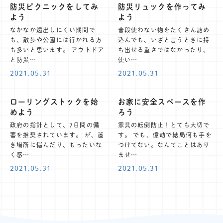
防災ピクニックをしてみ
防災リュックを作ってみ
よう
よう
なかなか遠出しにくい期間で
普段使わない物をたくさん詰め
も、散歩や公園には行かれる方
込んでも、いざと言うときに持
も多いと思います。 アウトドア
ち出せる重さではなかったり、
と防災…
使い…
2021.05.31
2021.05.31
ローリングストックを始
お家に安全スペースを作
めよう
ろう
政府の指針として、7日間の備
家具の転倒防止！とても大切で
蓄を推奨されています。 が、置
す。 でも、億劫で結局何も手を
き場所に悩んだり、もったいな
つけてない。なんてことはあり
く感…
ませ…
2021.05.31
2021.05.31