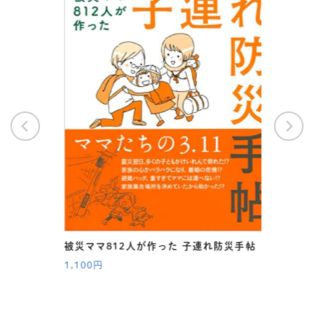
被災ママ812人が作った 子連れ防災手帖
1,100円
人の被
被災マ