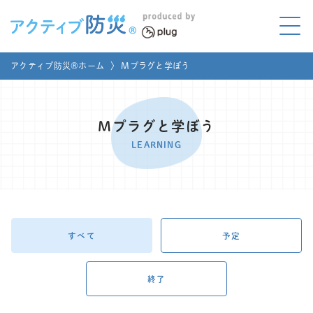
アクティブ防災とは?
アクティブ防災®ホーム
〉
Mプラグと学ぼう
ABOUT
Mプラグと学ぼう
LEARNING
Mプラグと学ぼう
家庭でやってみよう
LEARNING
LET'S TRY
コラボ事例
COLLABORATION
メディア掲載
すべて
予定
MEDIA
講座のご依頼
取材お申し込み
終了
お問い合わせ
運営団体