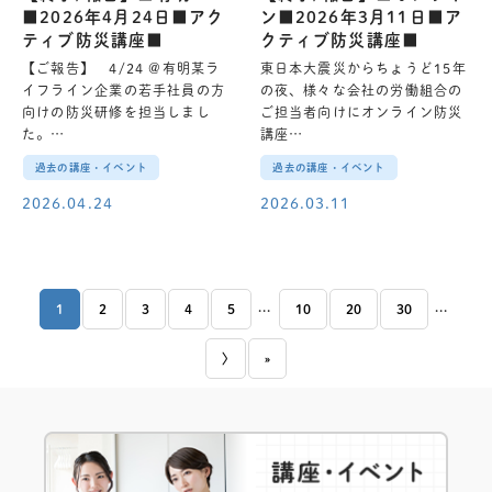
■2026年4月24日■アク
ン■2026年3月11日■ア
ティブ防災講座■
クティブ防災講座■
【ご報告】 4/24 @有明某ラ
東日本大震災からちょうど15年
イフライン企業の若手社員の方
の夜、様々な会社の労働組合の
向けの防災研修を担当しまし
ご担当者向けにオンライン防災
た。…
講座…
過去の講座・イベント
過去の講座・イベント
2026.04.24
2026.03.11
...
...
1
2
3
4
5
10
20
30
〉
»