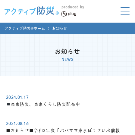
アクティブ防災とは?
アクティブ防災®ホーム
〉
お知らせ
ABOUT
Mプラグと学ぼう
LEARNING
お知らせ
NEWS
家庭でやってみよう
LET'S TRY
コラボ事例
COLLABORATION
2024.01.17
メディア掲載
東京防災、東京くらし防災配布中
MEDIA
講座のご依頼
取材お申し込み
2021.08.16
■お知らせ■令和3年度「パパママ東京ぼうさい出前教
お問い合わせ
運営団体